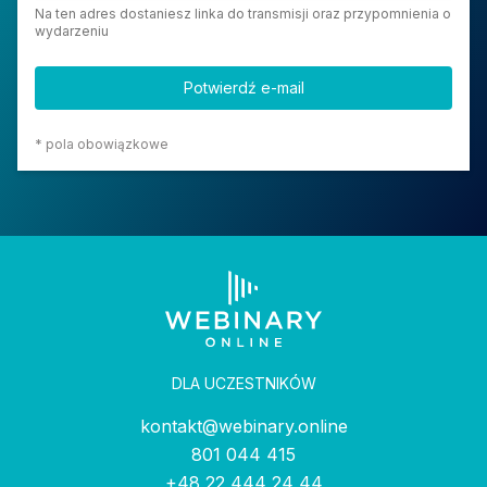
Na ten adres dostaniesz linka do transmisji oraz przypomnienia o
wydarzeniu
* pola obowiązkowe
DLA UCZESTNIKÓW
kontakt@webinary.online
801 044 415
+48 22 444 24 44