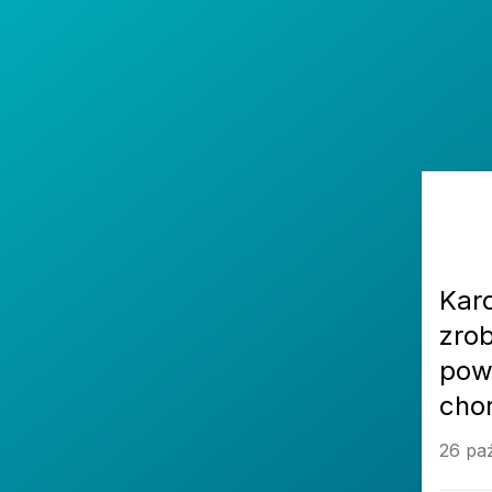
Kard
zro
pow
cho
26 paź