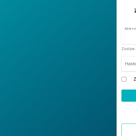
Adres e
Zostaw p
Hasł
Z