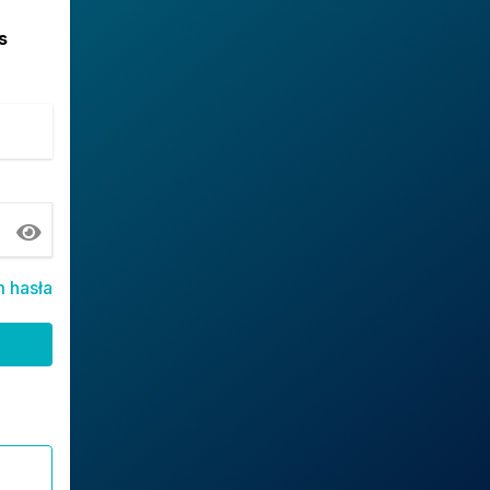
s
 hasła