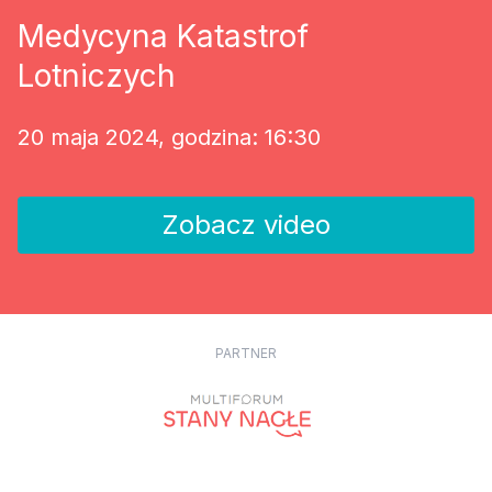
Medycyna Katastrof
Lotniczych
20 maja 2024, godzina: 16:30
Zobacz video
PARTNER