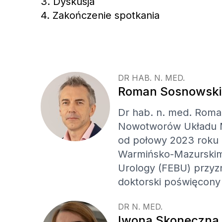
3. Dyskusja
4. Zakończenie spotkania
DR HAB. N. MED.
Roman Sosnowski
Dr hab. n. med. Roma
Nowotworów Układu Mo
od połowy 2023 roku ki
Warmińsko-Mazurskim C
Urology (FEBU) przyz
doktorski poświęcony h
DR N. MED.
Iwona Skoneczna