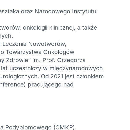
Masztaka oraz Narodowego Instytutu
orów, onkologii klinicznej, a także
nych.
ń i Leczenia Nowotworów,
go Towarzystwa Onkologów
my Zdrowie” im. Prof. Grzegorza
 lat uczestniczy w międzynarodowych
rologicznych. Od 2021 jest członkiem
ference) pracującego nad
nia Podyplomowego (CMKP).