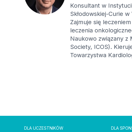
Konsultant w Instytuc
Skłodowskiej-Curie w
Zajmuje się leczenie
leczenia onkologiczn
Naukowo związany z M
Society, ICOS). Kieru
Towarzystwa Kardiolo
DLA UCZESTNIKÓW
DLA SPO