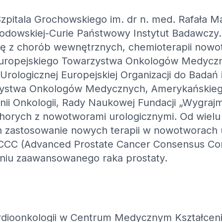
Szpitala Grochowskiego im. dr n. med. Rafała 
kłodowskiej-Curie Państwowy Instytut Badawczy.
ję z chorób wewnętrznych, chemioterapii nowotw
 Europejskiego Towarzystwa Onkologów Medycz
 Urologicznej Europejskiej Organizacji do Bada
zystwa Onkologów Medycznych, Amerykańskie
 Unii Onkologii, Rady Naukowej Fundacji „Wygraj
chorych z nowotworami urologicznymi. Od wielu
h zastosowanie nowych terapii w nowotworach u
CCC (Advanced Prostate Cancer Consensus Con
niu zaawansowanego raka prostaty.
ardioonkologii w Centrum Medycznym Kształce