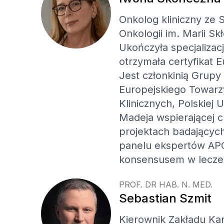
Onkolog kliniczny ze 
Onkologii im. Marii S
Ukończyła specjalizac
otrzymała certyfikat
Jest członkinią Grupy
Europejskiego Towar
Klinicznych, Polskiej
Madeja wspierającej 
projektach badającyc
panelu ekspertów AP
konsensusem w lecze
PROF. DR HAB. N. MED.
Sebastian Szmit
Kierownik Zakładu K