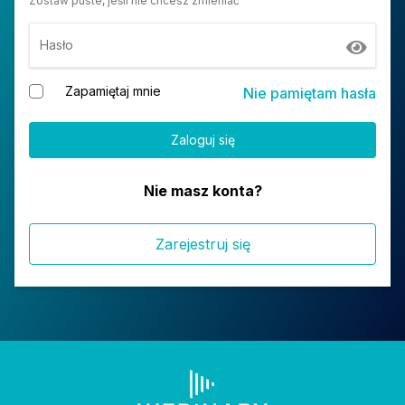
Zostaw puste, jeśli nie chcesz zmieniać
Hasło
Zapamiętaj mnie
Nie pamiętam hasła
Nie masz konta?
Zarejestruj się