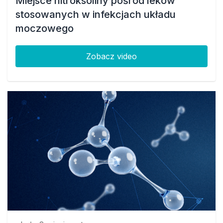
Miejsce nitroksoliny pośród leków
stosowanych w infekcjach układu
moczowego
Zobacz video