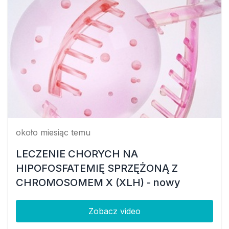
około miesiąc temu
LECZENIE CHORYCH NA
HIPOFOSFATEMIĘ SPRZĘŻONĄ Z
CHROMOSOMEM X (XLH) - nowy
program lekowy dla dzieci i pacjentów
dorosłych - praktyczne podejście krok
Zobacz video
po kroku